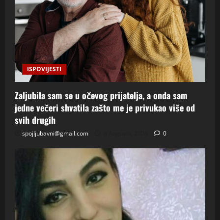
ISPOVIJESTI
Zaljubila sam se u očevog prijatelja, a onda sam
jedne večeri shvatila zašto me je privukao više od
svih drugih
spojljubavni@gmail.com
8 Augusta, 2026
0