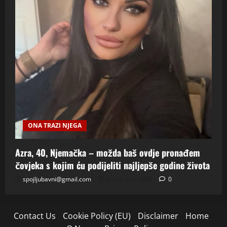
ONA TRAZI NJEGA
Azra, 40, Njemačka – možda baš ovdje pronađem
čovjeka s kojim ću podijeliti najljepše godine života
spojljubavni@gmail.com
8 Augusta, 2026
0
Contact Us
Cookie Policy (EU)
Disclaimer
Home