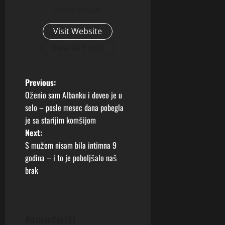
Administrator
Visit Website
View All Posts
P
Previous:
Oženio sam Albanku i doveo je u
o
selo – posle mesec dana pobegla
je sa starijim komšijom
s
Next:
t
S mužem nisam bila intimna 9
godina – i to je poboljšalo naš
n
brak
a
v
Komentariši