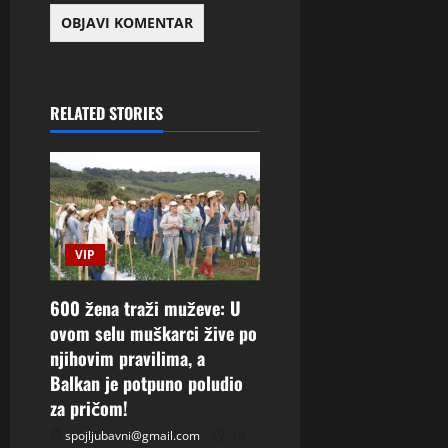
RELATED STORIES
VIP
600 žena traži muževe: U
ovom selu muškarci žive po
njihovim pravilima, a
Balkan je potpuno poludio
za pričom!
spojljubavni@gmail.com
10