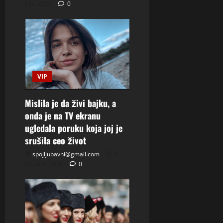
Jula, 2026
0
VIP
Mislila je da živi bajku, a
onda je na TV ekranu
ugledala poruku koja joj je
srušila ceo život
spojljubavni@gmail.com
9
Januara, 2026
0