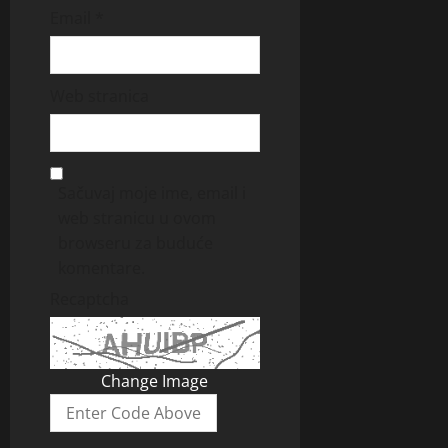
Email
*
Web stranica
Sačuvaj moje ime, email i
web stranicu u ovom
browseru za buduće
komentare.
Recaptcha
Change Image