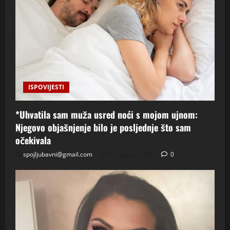
ISPOVIJESTI
*Uhvatila sam muža usred noći s mojom ujnom:
Njegovo objašnjenje bilo je posljednje što sam
očekivala
spojljubavni@gmail.com
8 Augusta, 2026
0