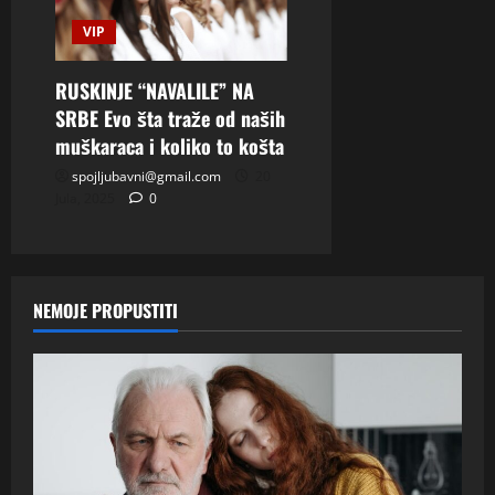
VIP
RUSKINJE “NAVALILE” NA
SRBE Evo šta traže od naših
muškaraca i koliko to košta
spojljubavni@gmail.com
20
Jula, 2025
0
NEMOJE PROPUSTITI