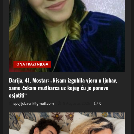
ONA TRAZI NJEGA
Darija, 41, Mostar: „Nisam izgubila vjeru u ljubav,
samo čekam muškarca uz kojeg ću je ponovo
osjetiti“
spojljubavni@gmail.com
8 Augusta, 2026
0