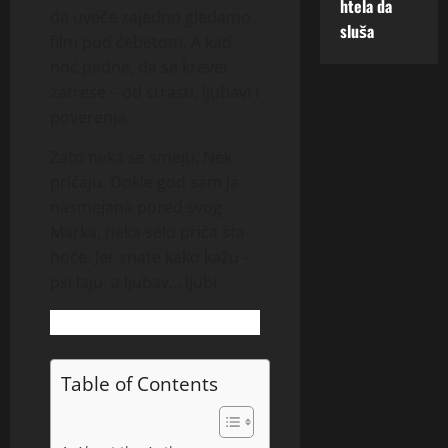
htela da
da uveče zajedno gledamo
sluša
film pod ćebetom. A kad
noć padne, da se krevet
zatrese – od strasti, ljubavi i
poverenja.
Zato neka se smeju. Nek
pričaju. Dokle god sam ja
nasmejana pored svog
Marka, neka selo priča šta
hoće. Jer znate kako kažu –
psi laju, a ljubav… ljubi.
Table of Contents