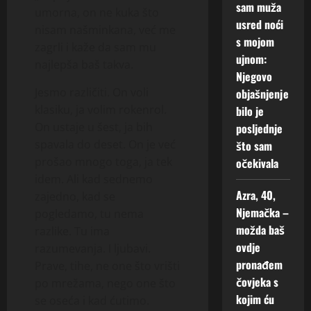
sam muža
umorna, on ne kuka što
usred noći
nisam našminkana, već me
s mojom
zagrli i kaže da sam mu
ujnom:
najlepša baš takva.
Njegovo
Jesmo različiti. On voli
objašnjenje
klasiku, ja volim rokenrol.
bilo je
On ustaje u šest, ja bih
posljednje
spavala do deset. On je već
što sam
prošao mnogo toga, ja tek
očekivala
idem. Ali kad sednemo
Azra, 40,
zajedno, kad se
Njemačka –
pogledamo, tu nema
možda baš
razlike. Tu ima
ovdje
razumevanja. I ljubavi.
pronađem
Prave, tihe, ne one što vrišti
čovjeka s
po mrežama, nego one što
kojim ću
se oseća i kad ćutimo.